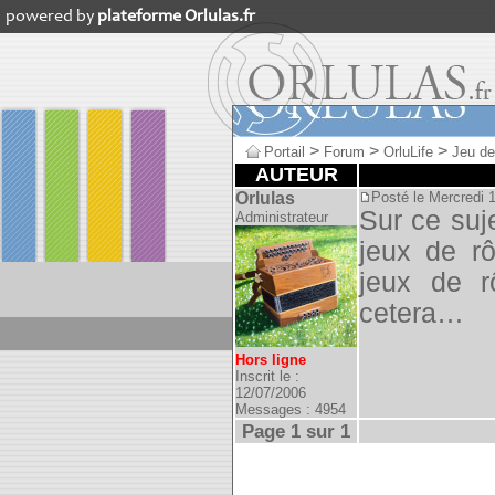
powered by
plateforme Orlulas.fr
>
>
>
Portail
Forum
OrluLife
Jeu de
AUTEUR
Orlulas
Posté le Mercredi 
Sur ce suj
Administrateur
jeux de rô
jeux de r
cetera…
Hors ligne
Inscrit le :
12/07/2006
Messages : 4954
Page 1 sur 1