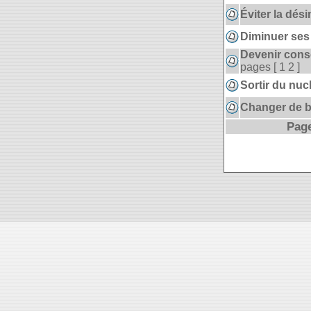
Éviter la dés
Diminuer ses
Devenir cons
pages [
1
2
]
Sortir du nuc
Changer de 
Page