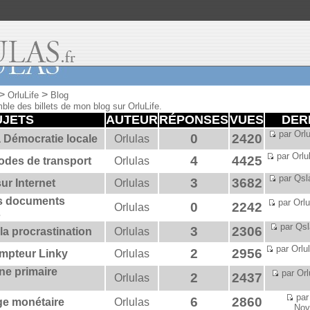
>
>
OrluLife
Blog
mble des billets de mon blog sur OrluLife.
UJETS
AUTEUR
RÉPONSES
VUES
DER
par Orlu
0
2420
la Démocratie locale
Orlulas
par Orlu
4
4425
odes de transport
Orlulas
par Qsl
3
3682
ur Internet
Orlulas
es documents
par Orlu
0
2242
Orlulas
s
par Qsl
3
2306
 la procrastination
Orlulas
par Orlul
2
2956
ompteur Linky
Orlulas
une primaire
par Orl
2
2437
Orlulas
par 
6
2860
age monétaire
Orlulas
Nov