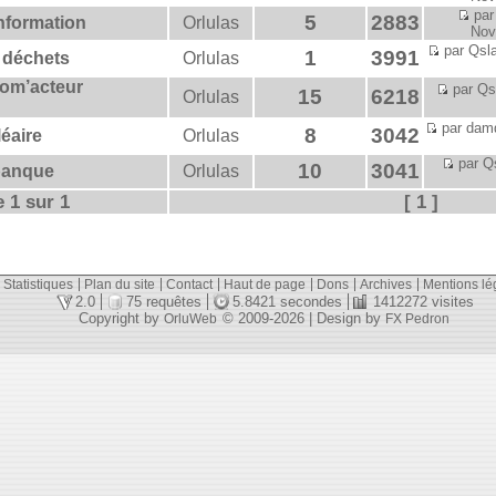
par
5
2883
information
Orlulas
Nov
par Qsla
1
3991
 déchets
Orlulas
om’acteur
par Qs
15
6218
Orlulas
par damd
8
3042
léaire
Orlulas
par Qs
10
3041
banque
Orlulas
 1 sur 1
[ 1 ]
Statistiques
Plan du site
Contact
Haut de page
Dons
Archives
Mentions lé
2.0
75 requêtes
5.8421 secondes
1412272 visites
Copyright by
© 2009-2026 | Design by
OrluWeb
FX Pedron