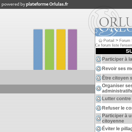
powered by
plateforme Orlulas.fr
>
Portail
Forum
Ce forum liste l'ense
S
Participer à 
Revoir ses m
Être citoyen s
Organiser s
administratif
Lutter contre
Refuser le c
Participer à 
citoyenne
Éviter le pill