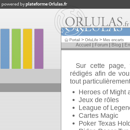
powered by
plateforme Orlulas.fr
>
>
Portail
OrluLife
Mes encarts
Accueil
|
Forum
|
Blog
|
En
Sur cette page, v
rédigés afin de vou
tout particulièrement
Heroes of Might a
Jeux de rôles
League of Legen
Cartes Magic
Poker Texas Hol